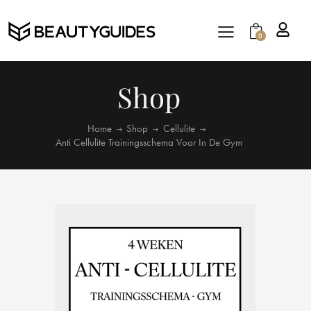
0
Shop
Home
Shop
Cellulite
Anti Cellulite Trainingsschema Voor In De Gym