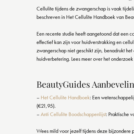
Cellulite tijdens de zwangerschap is vaak tijde
beschreven in Het Cellulite Handboek van Beau
Een recente studie heeft aangetoond dat een c
effectief kan zijn voor huidverstrakking en cel
zwangerschap niet geschikt zijn, benadrukt he
huidverbetering. Lees meer over het onderzoek 
BeautyGuides Aanbeveli
–
Het Cellulite Handboek
: Een wetenschappeli
(€21,95).
–
Anti Cellulite Boodschappenlijst
: Praktische v
Wees mild voor jezelf tijdens deze bijzondere 